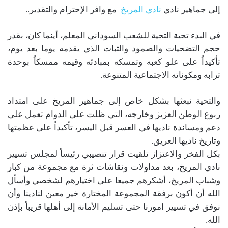
إلى جماهير نادي
نادي المريخ
مع وافر الإحترام والتقدير..
في البدء تحية التحية للشعب السوداني المعلم، أينما كان، بقدر
حجم التضحيات والصمود والثبات الذي يقدمه يوما بعد يوم،
تأكيداً على علو كعبه وتمسكه بمبادئه وقيمه ممسكاً بوحدة
ترابه ومكوناته الاجتماعية المتنوعة.
والتحية نبعثها بشكل خاص إلى جماهير المريخ على امتداد
ربوع الوطن العزيز وخارجه، التي ظلت على الدوام تعمل على
دعم ومساندة ناديها في العسر قبل اليسر، تأكيداً على عظمتها
وتاريخ ناديها العريق.
بكل الفخر والاعتزاز تلقيت قرار تنصيبي رئيساً لمجلس تسيير
نادي المريخ، بعد مداولات ونقاشات ثرة مع مجموعة من كبار
وشباب المريخ، أشكرهم جميعا على اختيارهم لشخصي وأسأل
الله أن أكون برفقة المجموعة المختارة خير معين لنادينا وأن
نوفق في تسيير امورنا حتى تسليم الأمانة إلى أهلها قريباً بإذن
الله.