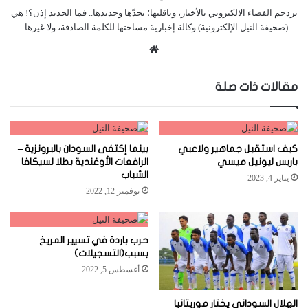
يزدحم الفضاء الالكتروني بالأخبار، وناقليها؛ بجدّها وجديدها.. فما الجديد إذن؟! هي
(صحيفة النيل الإلكترونية) وكالة إخبارية مساحتها للكلمة الصادقة، ولا غيرها..
موقع
الويب
مقالات ذات صلة
كيف استقبل جماهير ولاعبي
بينما إكتفى السودان بالبرونزية –
باريس ليونيل ميسي
الرافعات الأوغندية بطلا لسيكافا
الشباب
يناير 4, 2023
نوفمبر 12, 2022
حرب باردة في تسيير المريخ
بسبب(التسجيلات)
أغسطس 5, 2022
الهلال السوداني يختار موريتانيا