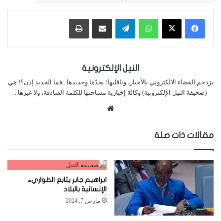
واتساب
تيلقرام
مشاركة عبر البريد
طباعة
النيل الإلكترونية
يزدحم الفضاء الالكتروني بالأخبار، وناقليها؛ بجدّها وجديدها.. فما الجديد إذن؟! هي
(صحيفة النيل الإلكترونية) وكالة إخبارية مساحتها للكلمة الصادقة، ولا غيرها..
موقع
الويب
مقالات ذات صلة
ابراهيم جابر يتابع الطواريء
الإنسانية بالبلاد
مارس 7, 2024