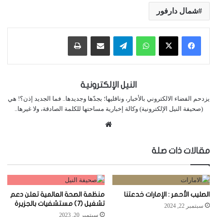
شمال دارفور
واتساب
تيلقرام
مشاركة عبر البريد
طباعة
النيل الإلكترونية
يزدحم الفضاء الالكتروني بالأخبار، وناقليها؛ بجدّها وجديدها.. فما الجديد إذن؟! هي
(صحيفة النيل الإلكترونية) وكالة إخبارية مساحتها للكلمة الصادقة، ولا غيرها..
موقع
الويب
مقالات ذات صلة
الصليب الأحمر : الإمارات خدعتنا
منظمة الصحة العالمية تعلن دعم
تشغيل (7) مستشفيات بالجزيرة
سبتمبر 22, 2024
سبتمبر 20, 2023