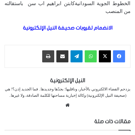
الخطوط الجوية السودانيةكابتن ابراهيم اب سن باستقالته
من المنصب
الانضمام لقروبات صحيفة النيل الإلكترونية
واتساب
تيلقرام
مشاركة عبر البريد
طباعة
النيل الإلكترونية
يزدحم الفضاء الالكتروني بالأخبار، وناقليها؛ بجدّها وجديدها.. فما الجديد إذن؟! هي
(صحيفة النيل الإلكترونية) وكالة إخبارية مساحتها للكلمة الصادقة، ولا غيرها..
موقع
الويب
مقالات ذات صلة