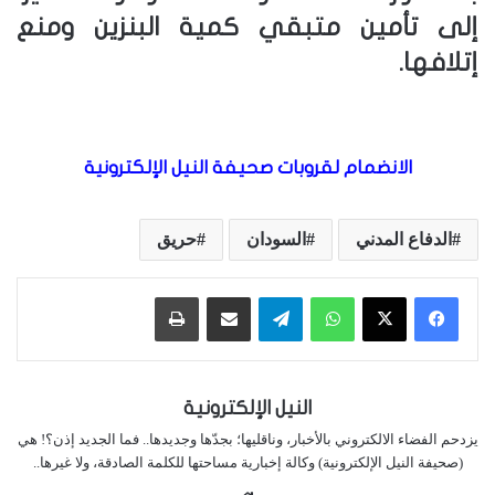
إلى تأمين متبقي كمية البنزين ومنع
إتلافها.
الانضمام لقروبات صحيفة النيل الإلكترونية
الدفاع المدني
السودان
حريق
واتساب
تيلقرام
مشاركة عبر البريد
طباعة
النيل الإلكترونية
يزدحم الفضاء الالكتروني بالأخبار، وناقليها؛ بجدّها وجديدها.. فما الجديد إذن؟! هي
(صحيفة النيل الإلكترونية) وكالة إخبارية مساحتها للكلمة الصادقة، ولا غيرها..