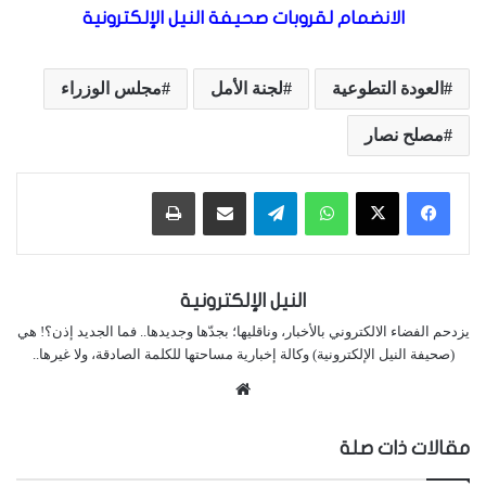
الانضمام لقروبات صحيفة النيل الإلكترونية
العودة التطوعية
لجنة الأمل
مجلس الوزراء
مصلح نصار
واتساب
تيلقرام
مشاركة عبر البريد
طباعة
النيل الإلكترونية
يزدحم الفضاء الالكتروني بالأخبار، وناقليها؛ بجدّها وجديدها.. فما الجديد إذن؟! هي
(صحيفة النيل الإلكترونية) وكالة إخبارية مساحتها للكلمة الصادقة، ولا غيرها..
موقع
الويب
مقالات ذات صلة