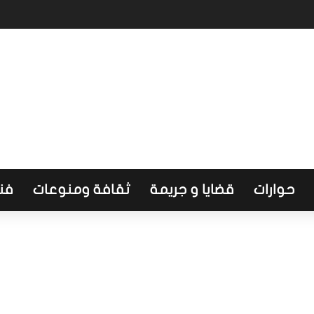
طاع الصحي وتضع أولويات المرحلة المقبلة
حوارات
قضايا و جريمة
ثقافة ومنوعات
فن