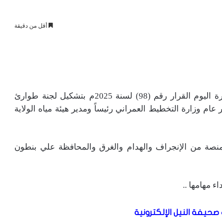
أقل من دقيقة
أصدر الأستاذ الطاهر إبراهيم الخير والي ولاية الجزيرة اليوم القرار رقم (98) لسنة 2025م بتشكيل لجنة طوارئ
م وزارة التخطيط العمراني رئيساً ومدير هيئة مياه الولاية
منصة من الإنجراف والهدام والغرق والمحافظة علي بنطون
ء مهامها ..
صحيفة النيل الإلكترونية