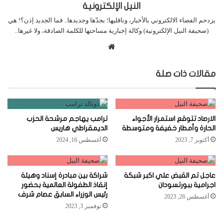
النيل الإلكترونية
يزدحم الفضاء الالكتروني بالأخبار، وناقليها؛ بجدّها وجديدها.. فما الجديد إذن؟! هي
(صحيفة النيل الإلكترونية) وكالة إخبارية مساحتها للكلمة الصادقة، ولا غيرها..
موقع
الويب
مقالات ذات صلة
الارصاد تتوقع استمرار الأجواء
ترامب يهاجم مرشحة الحزب
الحارة وأمطار خفيفة ومتوسطة
الديمقراطي هاريس
أكتوبر 7, 2023
أغسطس 16, 2024
عاجل تم القبض علي اكبر شبكة
شراكة بين مبادرة إسناد وهيئة
اجرامية ببورتسودان
إنقاذ الطفولة العالمية بحضور
رئيس الوزراء السابق عصام شرف
أغسطس 26, 2023
نوفمبر 3, 2023