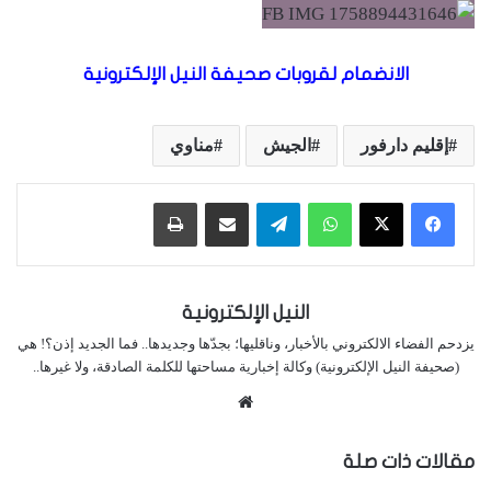
الانضمام لقروبات صحيفة النيل الإلكترونية
إقليم دارفور
الجيش
مناوي
واتساب
تيلقرام
مشاركة عبر البريد
طباعة
النيل الإلكترونية
يزدحم الفضاء الالكتروني بالأخبار، وناقليها؛ بجدّها وجديدها.. فما الجديد إذن؟! هي
(صحيفة النيل الإلكترونية) وكالة إخبارية مساحتها للكلمة الصادقة، ولا غيرها..
موقع
الويب
مقالات ذات صلة