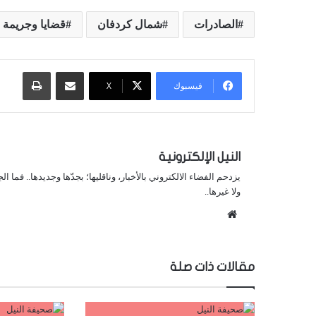
الصادرات
شمال كردفان
قضايا وجريمة
مشاركة عبر البريد
طباعة
فيسبوك
X
النيل الإلكترونية
يزدحم الفضاء الالكتروني بالأخبار، وناقليها؛ بجدّها وجديدها.. فما ا
ولا غيرها..
موقع
الويب
مقالات ذات صلة