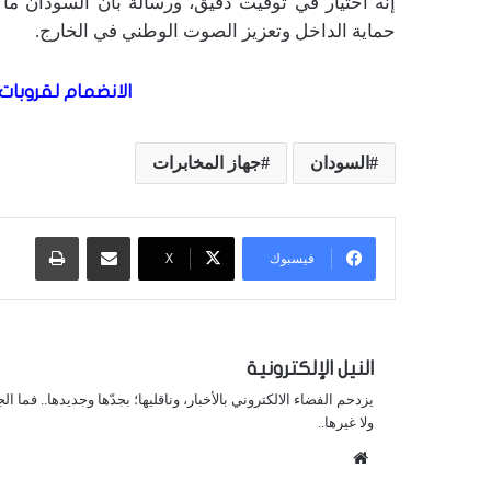
إنه اختيار في توقيت دقيق، ورسالة بأن السودان ما ز
حماية الداخل وتعزيز الصوت الوطني في الخارج.
الانضمام لقروبات 
السودان
جهاز المخابرات
مشاركة عبر البريد
طباعة
فيسبوك
X
النيل الإلكترونية
يزدحم الفضاء الالكتروني بالأخبار، وناقليها؛ بجدّها وجديدها.. فما ا
ولا غيرها..
موقع
الويب