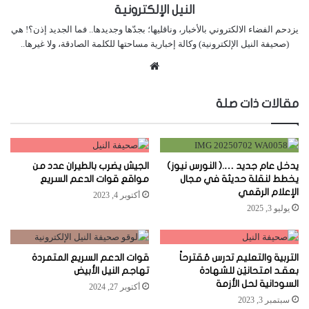
النيل الإلكترونية
يزدحم الفضاء الالكتروني بالأخبار، وناقليها؛ بجدّها وجديدها.. فما الجديد إذن؟! هي
(صحيفة النيل الإلكترونية) وكالة إخبارية مساحتها للكلمة الصادقة، ولا غيرها..
موقع
الويب
مقالات ذات صلة
يدخل عام جديد ….( النورس نيوز)
الجيش يضرب بالطيران عدد من
يخطط لنقلة حديثة في مجال
مواقع قوات الدعم السريع
الإعلام الرقمي
أكتوبر 4, 2023
يوليو 3, 2025
التربية والتعليم تدرس مُقترحاً
قوات الدعم السريع المتمردة
بعقـد امتحانيْن للشهادة
تهاجم النيل الأبيض
السودانية لحل الأزمة
أكتوبر 27, 2024
سبتمبر 3, 2023