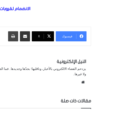
الانضمام لقروبات 
مشاركة عبر البريد
طباعة
فيسبوك
X
النيل الإلكترونية
يزدحم الفضاء الالكتروني بالأخبار، وناقليها؛ بجدّها وجديدها.. فما ا
ولا غيرها..
موقع
الويب
مقالات ذات صلة