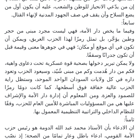
إن من يدّعي الانحياز للوطن والشعب، عليه أن يكون أول من
يضع السلاح وأن يقف في صف الجهود المدنية لإنهاء القتال.
سابعاً:
وفيما ما يخص دار الأمة، فهي ليست مجرد مبنى من حجر
وطين يؤجَّر، بل تمثل رمزًا لهذا الحزب العريق، ويمكن أن
تكون في أي موقع أو مكان؛ فهي في جوهرها معنى وقيمة قبل
أن تكون جدرانًا وسقفًا.
ولا يمكن تبرير دخولها بصحبة قوة عسكرية تحت دعاوى واهية،
فكم من دار هُدمت وكم من مبنى شُيّد، وسيعود الحزب وتعود
داره في كل ولايات السودان الواحد الموحد، وستظل راية
الحزب عالية خفاقة فوق أسطحها، كما كانت دومًا رمزًا
للصمود والعزة. ومن المعلوم أن إدارة دار الأمة والإشراف
عليها هي من المسؤوليات المباشرة للأمين العام للحزب، وفقًا
للنظام الداخلي والتراتبية التنظيمية المعمول بها.
ثامناً:
ان الادعاء بأن الأستاذ محمد عبد الله الدومة هو رئيس حزب
الأمة القومي، ادعاء باطل وعارٍ تمامًا من الصحة؛ إذ نصّب