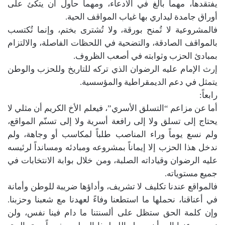
يفتقدها، مهما بالغ في الادعاء، ومهما حاول أن يتكئ على
أوراق جامدة ليداري بها غياب المواقف الحية.
فالمشروعية لا تُمنح بورقة، ولا تُشترى بختم، وإنما تُكتسب
بالمواقف الصادقة، والتضحية في اللحظات الفاصلة، والالتزام
بمبادئ الحزب وثوابته في أصعب الظروف.
إرث الإمام عليه الرضوان الذي تركه للتاريخ وللحزب والوطن
يتمثل في دعم الديمقراطية والمؤسسية.
رابعاً:
أما عن مزاعم “التسلق الأسري”، فيعلم الأخ الكريم أن مثلي لا
يحتاج إلى تسلق ولا إلى رافعة أسرية ولا إلى تسنّم المواقع،
ولم نسع يوماً وراء المناصب طلباً لمكاسب أو وجاهة، ولم
ندخل هذا الحزب إلا إيماناً بمشروعه ومبادئه ومسانداً لرئيسه
عليه الرضوان وقياداته الصلبة، ومن خلال بوابة الانتخابات في
جميع مستوياته.
فالمواقع عندنا تكليف لا تشريف، وأداؤها ضريبة للوطن وأمانة
في أعناقنا، نحملها ما استطعنا وفاءً لعهدنا مع شعبنا وحزبنا.
وإن كلمة الحق ستظل على ألسنتنا ما دام فينا نفس، ولن