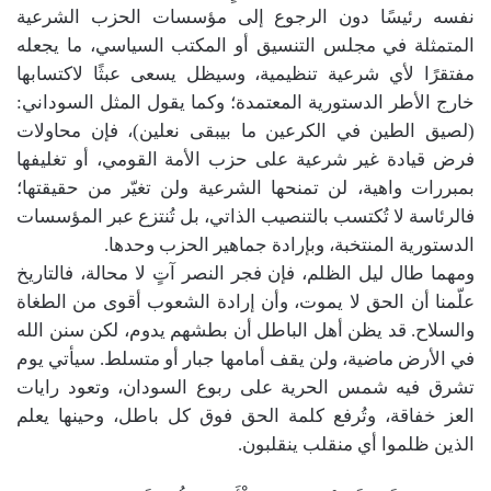
نفسه رئيسًا دون الرجوع إلى مؤسسات الحزب الشرعية
المتمثلة في مجلس التنسيق أو المكتب السياسي، ما يجعله
مفتقرًا لأي شرعية تنظيمية، وسيظل يسعى عبثًا لاكتسابها
خارج الأطر الدستورية المعتمدة؛ وكما يقول المثل السوداني:
(لصيق الطين في الكرعين ما بيبقى نعلين)، فإن محاولات
فرض قيادة غير شرعية على حزب الأمة القومي، أو تغليفها
بمبررات واهية، لن تمنحها الشرعية ولن تغيّر من حقيقتها؛
فالرئاسة لا تُكتسب بالتنصيب الذاتي، بل تُنتزع عبر المؤسسات
الدستورية المنتخبة، وبإرادة جماهير الحزب وحدها.
ومهما طال ليل الظلم، فإن فجر النصر آتٍ لا محالة، فالتاريخ
علّمنا أن الحق لا يموت، وأن إرادة الشعوب أقوى من الطغاة
والسلاح. قد يظن أهل الباطل أن بطشهم يدوم، لكن سنن الله
في الأرض ماضية، ولن يقف أمامها جبار أو متسلط. سيأتي يوم
تشرق فيه شمس الحرية على ربوع السودان، وتعود رايات
العز خفاقة، وتُرفع كلمة الحق فوق كل باطل، وحينها يعلم
الذين ظلموا أي منقلب ينقلبون.