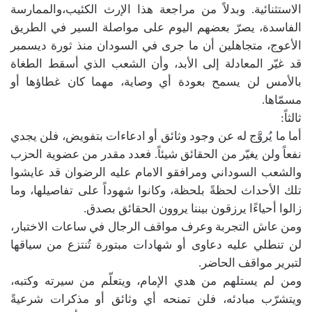
الاستثنائية. وبدلاً من مراجعة هذا الإرث الكئيب،والممارسة
الفاسدة، يصرّ بعضهم اليوم على مواصلة السير في الطريق
الأعوج، متجاهلين أن ما جرى في السودان منذ ثورة ديسمبر
قد غيّر المعادلة إلى الأبد، وأن الشعب الذي أسقط الطغاة
بالأمس لن يسمح بعودة أي وصاية، مهما كان غطاؤها أو
مسمّاها.
ثالثاً:
أما ما يُروَّج له عن وجود وثائق أو ادعاءات بتفويض، فلن يجدي
نفعاً ولن يغيّر من الحقائق شيئاً. فعدد مقدر من عضوية الحزب
والشعب السوداني ومرافقو الامام عليه الرضوان قد عايشوا
تلك الأحداث لحظةً بلحظة، وكانوا شهوداً على تفاصيلها، وما
زالوا أحياءًا يرزقون بيننا يروون الحقائق بصدق.
ومن عاش التجربة وعرف مواقف الرجال في ساعات الاختبار،
لن تنطلي عليه دعاوى أو شهادات مبتورة تُنتزع من سياقها
لتبرير مواقف الحاضر.
ومن لم يستلهم من هدي الإمام، ويتعلّم من سيرته وكتبه،
ويتشرّب مبادئه، فلن تمنحه أي وثائق أو مذكرات شرعيةً