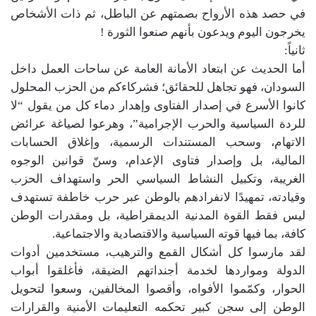
في حصد هذه الأرواح بصمتهم عن الباطل، ثم ذات الأشخاص
يخرجون اليوم ويدعون بأنهم صنعوا الثورة !
ثانياً:
أما الحديث عن ابتعاد الأمانة العامة عن ساحات العمل داخل
السودان، فهو تجاهل للحقائق؛ فشركاءكم من الحزب المحلول
كانوا الأسرع في إصدار الفتاوى وإهدار دماء كل من يقول “لا
للردة السياسية والحرب الإجرامية”، وهرعوا لصياغة عرائض
الاتهام، وسحب المستندات الرسمية، وإغلاق الحسابات
المالية، بل وإصدار فتاوى الإعدام، وسنّ قوانين الوجوه
الغريبة، وتكبيل النشاط السياسي الحر واستهداف الحزب
وقيادته، تمهيدًا لانفرادهم بالوطن عبر حرب خاطفة تستهدف
ليس فقط القوة المدنية الديمقراطية، بل ومقدرات الوطن
كافة، بما فيها قوته السياسية والاقتصادية والاجتماعية.
لقد مارسوا كل أشكال القمع والترهيب، مستخدمين أدوات
الدولة ومواردها لخدمة أجنداتهم الضيقة، فأغلقوا أبواب
الحوار، وكمّموا الأفواه، وأقصوا المخالفين، وسعوا لتحويل
الوطن إلى سجن كبير تحكمه التعليمات الأمنية والقرارات