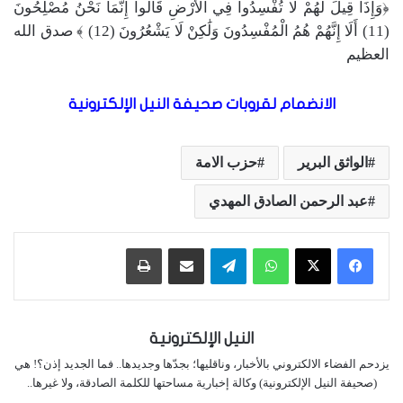
﴿وَإِذَا قِيلَ لَهُمْ لَا تُفْسِدُوا فِي الْأَرْضِ قَالُوا إِنَّمَا نَحْنُ مُصْلِحُونَ
(11) أَلَا إِنَّهُمْ هُمُ الْمُفْسِدُونَ وَلَٰكِنْ لَا يَشْعُرُونَ (12) ﴾ صدق الله
العظيم
الانضمام لقروبات صحيفة النيل الإلكترونية
الواثق البرير
حزب الامة
عبد الرحمن الصادق المهدي
واتساب
تيلقرام
مشاركة عبر البريد
طباعة
النيل الإلكترونية
يزدحم الفضاء الالكتروني بالأخبار، وناقليها؛ بجدّها وجديدها.. فما الجديد إذن؟! هي
(صحيفة النيل الإلكترونية) وكالة إخبارية مساحتها للكلمة الصادقة، ولا غيرها..