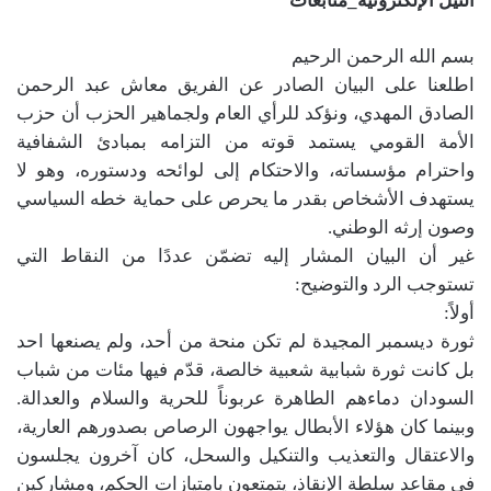
النيل الإلكترونية_متابعات
بسم الله الرحمن الرحيم
اطلعنا على البيان الصادر عن الفريق معاش عبد الرحمن
الصادق المهدي، ونؤكد للرأي العام ولجماهير الحزب أن حزب
الأمة القومي يستمد قوته من التزامه بمبادئ الشفافية
واحترام مؤسساته، والاحتكام إلى لوائحه ودستوره، وهو لا
يستهدف الأشخاص بقدر ما يحرص على حماية خطه السياسي
وصون إرثه الوطني.
غير أن البيان المشار إليه تضمّن عددًا من النقاط التي
تستوجب الرد والتوضيح:
أولاً:
ثورة ديسمبر المجيدة لم تكن منحة من أحد، ولم يصنعها احد
بل كانت ثورة شبابية شعبية خالصة، قدّم فيها مئات من شباب
السودان دماءهم الطاهرة عربوناً للحرية والسلام والعدالة.
وبينما كان هؤلاء الأبطال يواجهون الرصاص بصدورهم العارية،
والاعتقال والتعذيب والتنكيل والسحل، كان آخرون يجلسون
في مقاعد سلطة الإنقاذ، يتمتعون بامتيازات الحكم، ومشاركين