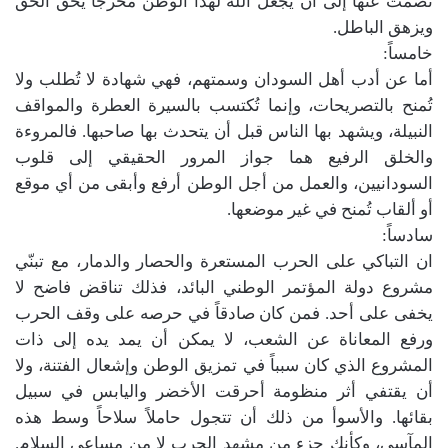
نصمت عنها إلى أن يجعل الله لهذا الوطن مخرجاً يحق الحق
ويزهق الباطل.
خامساً:
أما عن أدب أهل السودان وسمتهم، فهي شهادة لا تُطلب ولا
تُمنح بالتصريحات، وإنما تُكتسب بالسيرة العطرة والمواقف
النبيلة، ويشهد بها الناس قبل أن يتحدث بها صاحبها. فالمروءة
والخلق الرفيع هما جواز المرور الحقيقي إلى قلوب
السودانيين، والعمل من أجل الوطن أرفع وأبقى من أي موقع
أو ألقاب تُمنح في غير موضعها.
سادساً:
ان التباكي على الحرب المستعرة والحصار والدمار، مع تبنّي
مشروع دولة المؤتمر الوطني البائد، فذلك تناقض فاضح لا
يخفى على أحد. فمن كان صادقاً في حرصه على وقف الحرب
ورفع المعاناة عن الشعب، لا يمكن أن يمد يده إلى ذات
المشروع الذي كان سبباً في تمزيق الوطن وإشعال الفتنة، ولا
أن يقتفي أثر منظومة أحرقت الأخضر واليابس في سبيل
بقائها. والأسوأ من ذلك أن تتجول حاملاً سلاحاً وسط هذه
المآسي، وكأنك جزء من مشهد الحرب لا من مساعي السلام.