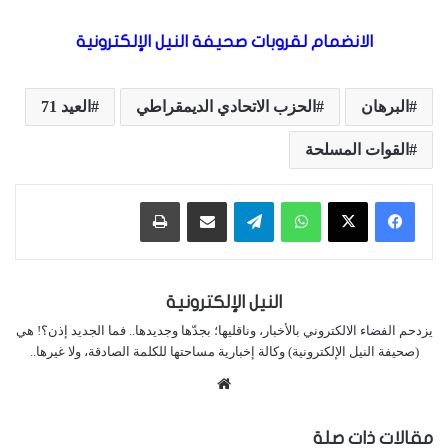
الانضمام لقروبات صحيفة النيل الإلكترونية
البرهان
الحزب الاتحادي الديمقراطي
العيد 71
القوات المسلحة
واتساب
تيلقرام
مشاركة عبر البريد
طباعة
النيل الإلكترونية
يزدحم الفضاء الالكتروني بالأخبار، وناقليها؛ بجدّها وجديدها.. فما الجديد إذن؟! هي
(صحيفة النيل الإلكترونية) وكالة إخبارية مساحتها للكلمة الصادقة، ولا غيرها..
موقع
الويب
مقالات ذات صلة