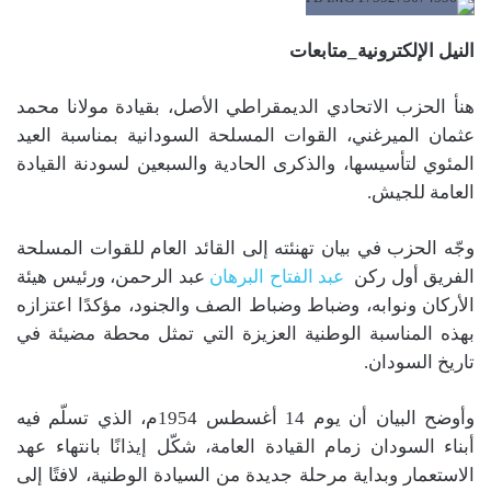
النيل الإلكترونية_متابعات
هنأ الحزب الاتحادي الديمقراطي الأصل، بقيادة مولانا محمد
عثمان الميرغني، القوات المسلحة السودانية بمناسبة العيد
المئوي لتأسيسها، والذكرى الحادية والسبعين لسودنة القيادة
العامة للجيش.
وجّه الحزب في بيان تهنئته إلى القائد العام للقوات المسلحة
الفريق أول ركن
عبد الفتاح البرهان
عبد الرحمن، ورئيس هيئة
الأركان ونوابه، وضباط وضباط الصف والجنود، مؤكدًا اعتزازه
بهذه المناسبة الوطنية العزيزة التي تمثل محطة مضيئة في
تاريخ السودان.
وأوضح البيان أن يوم 14 أغسطس 1954م، الذي تسلّم فيه
أبناء السودان زمام القيادة العامة، شكّل إيذانًا بانتهاء عهد
الاستعمار وبداية مرحلة جديدة من السيادة الوطنية، لافتًا إلى