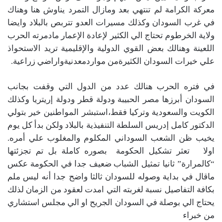
معركة الكرامة لم تنتهي بعد ومازال التمرد يناوش هنا وهناك
في غرب السودان وكذلك مسيرات العدو تتربص بالبلاد وايضا
ولاية الخرطوم تحتاج الي الكثير لإعادة الإعمار مادمرته الحرب
اللعينة وهنالك بعض القوي الدولية والإقليمية تريد الاستحواذ
علي خيرات السودان الكثيرةمن مواردمعدنيةواراضي زراعية.
في فتره الحرب هنالك عدد من الدول التي وقفت بجانب
السودان أبرزها مصر الحبيبة ودولة قطر ودولة إريتريا وكذلك
الكويت والسعودية وتركيا فقط،استبشر المواطنين خير بتولي
الدكتور كامل إدريس السلطة التنفيذية بالبلاد ولكن بدأ كل يوم
يخيب ظن الشعب السوداني المكلوم والمغلوب علي أمره.
اولا تعثر تشكيل الحكومة بصوره كاملة بل تم تجزئتها
“كالمرارة” ثانيا تمثيل الشباب ضعيف جدا في الحكومة عكس
ماقال في بداية وصوله للسودان ثالثا واضح جدا أنه ليس ملم
بكافة التفاصيل نسبة لغربته التي امدت لعقود من الزمان لذلك
يحتاج الي بوصلة في السودان الجريح او الي مجلس استشاري
من خبراء