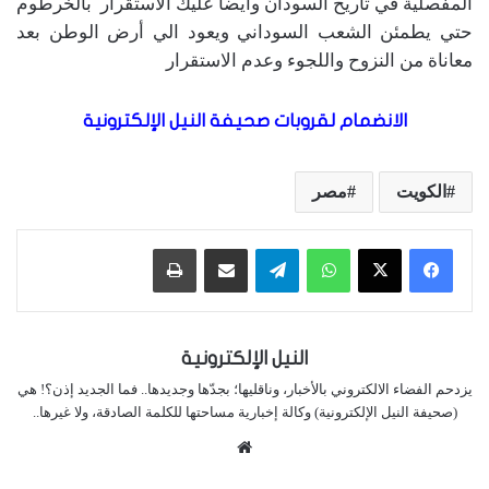
المفصلية في تاريخ السودان وايضا عليك الاستقرار بالخرطوم
حتي يطمئن الشعب السوداني ويعود الي أرض الوطن بعد
معاناة من النزوح واللجوء وعدم الاستقرار
الانضمام لقروبات صحيفة النيل الإلكترونية
الكويت
مصر
واتساب
تيلقرام
مشاركة عبر البريد
طباعة
النيل الإلكترونية
يزدحم الفضاء الالكتروني بالأخبار، وناقليها؛ بجدّها وجديدها.. فما الجديد إذن؟! هي
(صحيفة النيل الإلكترونية) وكالة إخبارية مساحتها للكلمة الصادقة، ولا غيرها..
موقع
الويب