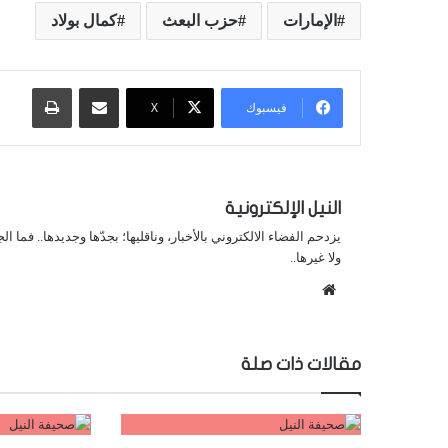
الإمارات
حزب البعث
كمال بولاد
مشاركة عبر البريد
طباعة
فيسبوك
X
النيل الإلكترونية
يزدحم الفضاء الالكتروني بالأخبار، وناقليها؛ بجدّها وجديدها.. فما ا
ولا غيرها..
موقع
الويب
مقالات ذات صلة