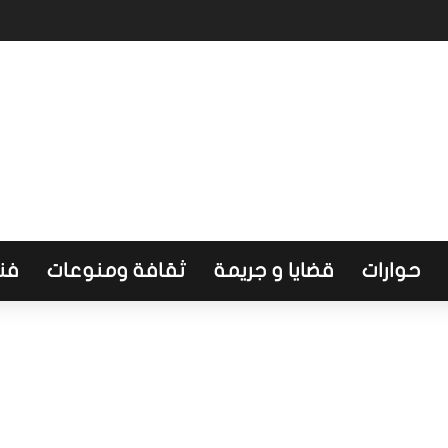
طاع الصحي وتضع أولويات المرحلة المقبلة
حوارات
قضايا و جريمة
ثقافة ومنوعات
فن