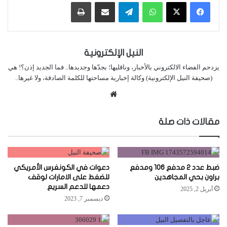
واتساب
تيلقرام
مشاركة عبر البريد
طباعة
النيل الإلكترونية
يزدحم الفضاء الالكتروني بالأخبار، وناقليها؛ بجدّها وجديدها.. فما الجديد إذن؟! هي
(صحيفة النيل الإلكترونية) وكالة إخبارية مساحتها للكلمة الصادقة، ولا غيرها..
موقع
الويب
مقالات ذات صلة
ضبط عدد 2 مدفع 106 ومدفع
دعوات في الكونغرس الأمريكي
براون بحي المجاهدين
للضغط على الامارات لوقف
دعمها للدعم السريع
أبريل 2, 2025
ديسمبر 7, 2023