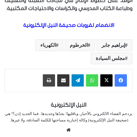
الوفد على خطوط الإنتاج في مجالات التعبئة والتغليف
وطباعة الكتاب المدرسي والكراسات والاحتياجات المكتبية.
الانضمام لقروبات صحيفة النيل الإلكترونية
إبراهيم جابر
الخرطوم
الكهرباء
مجلس السيادة
واتساب
تيلقرام
مشاركة عبر البريد
طباعة
النيل الإلكترونية
يزدحم الفضاء الالكتروني بالأخبار، وناقليها؛ بجدّها وجديدها.. فما الجديد إذن؟! هي
(صحيفة النيل الإلكترونية) وكالة إخبارية مساحتها للكلمة الصادقة، ولا غيرها..
موقع