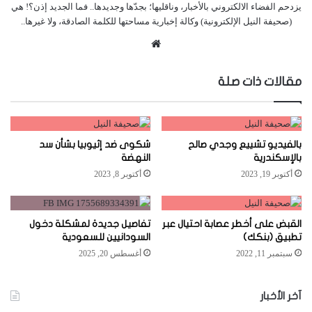
يزدحم الفضاء الالكتروني بالأخبار، وناقليها؛ بجدّها وجديدها.. فما الجديد إذن؟! هي
(صحيفة النيل الإلكترونية) وكالة إخبارية مساحتها للكلمة الصادقة، ولا غيرها..
موقع
الويب
مقالات ذات صلة
بالفيديو تشييع وجدي صالح
شكوى ضد إثيوبيا بشأن سد
بالإسكندرية
النهضة
أكتوبر 19, 2023
أكتوبر 8, 2023
القبض على أخطر عصابة احتيال عبر
تفاصيل جديدة لمشكلة دخول
تطبيق (بنكك)
السودانيين للسعودية
سبتمبر 11, 2022
أغسطس 20, 2025
آخر الأخبار