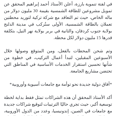
في لفتة تنموية بارزة، أعلن الأستاذ أحمد إبراهيم المحقق عن
تمويل مشروعين للطاقة الشمسية بقيمة 30 مليون دولار من
ماله الخاص، حيث تم التعاقد مع شركة تركية لتوريد محطتين
تعملان بالطاقة الشمسية، الأولى ستُركب في مدينة الدلنج
بولاية جنوب كردفان، والثانية في بربر بولاية نهر النيل، بتكلفة
قدرها 15 مليون دولار لكل محطة.
وتم شحن المحطات بالفعل، ومن المتوقع وصولها خلال
الأسبوعين المقبلين، لتبدأ أعمال التركيب، في خطوة من
شأنها تحسين استقرار الخدمات الأساسية في المناطق التي
تحتضن مشاريع الجامعة.
*آفاق دولية جديدة نحو توأمة مع جامعات آسيوية وأوروبية*
أكد الأستاذ المحقق أن هذه الشراكات تمثل فقط بداية لخطة
توسعية أكبر، حيث تجري حاليًا الترتيبات لتوقيع شراكات جديدة
مع جامعات في الصين، إندونيسيا، وعدد من الدول الأوروبية،