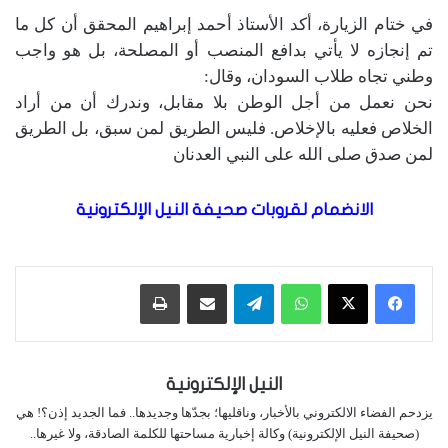
في ختام الزيارة، أكد الأستاذ أحمد إبراهيم المحقق أن كل ما
تم إنجازه لا يأتي بدافع المنصب أو المصلحة، بل هو واجب
وطني تجاه طلاب السودان، وقال:
نحن نعمل من أجل الوطن بلا مقابل، وندرك أن من أراد
الخلاص فعليه بالإخلاص. فليس الطريق لمن سبق، بل الطريق
لمن صدق صلى الله على النبي العدنان
الانضمام لقروبات صحيفة النيل الإلكترونية
واتساب
تيلقرام
مشاركة عبر البريد
طباعة
النيل الإلكترونية
يزدحم الفضاء الالكتروني بالأخبار، وناقليها؛ بجدّها وجديدها.. فما الجديد إذن؟! هي
(صحيفة النيل الإلكترونية) وكالة إخبارية مساحتها للكلمة الصادقة، ولا غيرها..