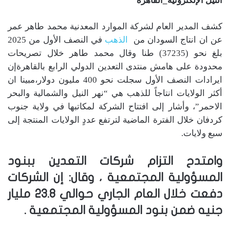
النيل الإلكترونية_القاهرة
كشف المدير العام لشركة الموارد المعدنية محمد طاهر عمر
عن ان انتاج السودان من
الذهب
في النصف الأول من 2025
بلغ نحو (37235) طنا وقال محمد طاهر خلال تصريحات
محدودة على هامش منتدى التعدين الدولي الرابع بالقاهرةإن
ايرادات النصف الأول سجلت نحو 400 مليون دولار،مبينا ان
أكثر الولايات انتاجاً للذهب هي “نهر النيل والشمالية والبحر
الاحمر”، وأشار إلى افتتاح الشركة لمكاتبها في ولاية جنوب
كردفان خلال الفترة الماضية لترتفع عددٍ الولايات المنتجة إلى
سبع ولايات.
وامتدح التزام شركات التعدين ببنود
المسؤولية المجتمعية ، وقال: إن الشركات
دفعت خلال العام الجاري حوالي 23.8 مليار
جنيه ضمن بنود المسؤولية المجتمعية .