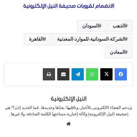
الانضمام لقروبات صحيفة النيل الإلكترونية
الذهب
السودان
الشركة-السودانية-للموارد-المعدنية
القاهرة
المعادن
واتساب
تيلقرام
مشاركة عبر البريد
طباعة
النيل الإلكترونية
يزدحم الفضاء الالكتروني بالأخبار، وناقليها؛ بجدّها وجديدها.. فما الجديد إذن؟! هي
(صحيفة النيل الإلكترونية) وكالة إخبارية مساحتها للكلمة الصادقة، ولا غيرها..
موقع
الويب