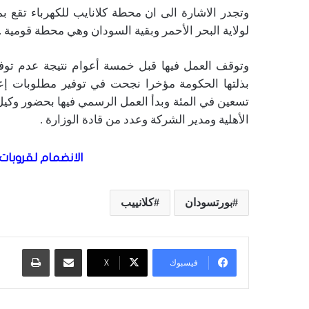
وتجدر الاشارة الى ان محطة كلانايب للكهرباء تقع بمن
لولاية البحر الأحمر وبقية السودان وهي محطة قومية .
وتوقف العمل فيها قبل خمسة أعوام نتيجة عدم توفير ب
بذلتها الحكومة مؤخرا نجحت في توفير مطلوبات إع
تسعين في المئة وبدأ العمل الرسمي فيها بحضور وكيل و
الأهلية ومدير الشركة وعدد من قادة الوزارة .
الانضمام لقروبات 
بورتسودان
كلانييب
مشاركة عبر البريد
طباعة
فيسبوك
X