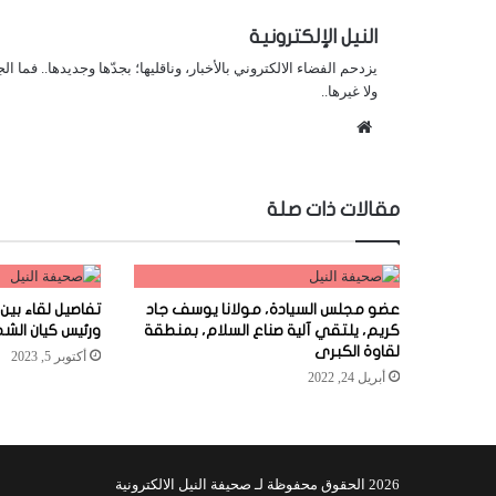
النيل الإلكترونية
يزدحم الفضاء الالكتروني بالأخبار، وناقليها؛ بجدّها وجديدها.. فما ا
ولا غيرها..
موقع
الويب
مقالات ذات صلة
عضو مجلس السيادة، مولانا يوسف جاد
تفاصيل لقاء بين 
كريم، يلتقي آلية صناع السلام، بمنطقة
ورئيس كيان الشم
لقاوة الكبرى
أكتوبر 5, 2023
أبريل 24, 2022
2026 الحقوق محفوظة لـ صحيفة النيل الالكترونية