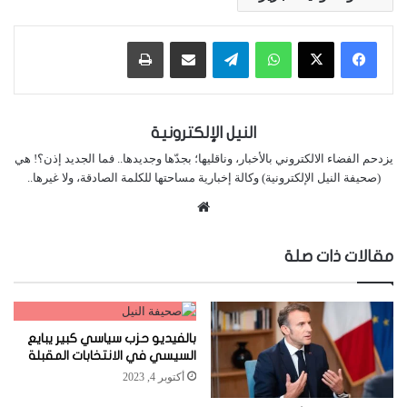
واتساب
تيلقرام
مشاركة عبر البريد
طباعة
النيل الإلكترونية
يزدحم الفضاء الالكتروني بالأخبار، وناقليها؛ بجدّها وجديدها.. فما الجديد إذن؟! هي
(صحيفة النيل الإلكترونية) وكالة إخبارية مساحتها للكلمة الصادقة، ولا غيرها..
موقع
الويب
مقالات ذات صلة
بالفيديو حزب سياسي كبير يبايع
السيسي في الانتخابات المقبلة
أكتوبر 4, 2023