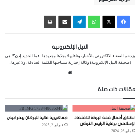
واتساب
تيلقرام
مشاركة عبر البريد
طباعة
النيل الإلكترونية
يزدحم الفضاء الالكتروني بالأخبار، وناقليها؛ بجدّها وجديدها.. فما الجديد إذن؟! هي
(صحيفة النيل الإلكترونية) وكالة إخبارية مساحتها للكلمة الصادقة، ولا غيرها..
موقع
الويب
مقالات ذات صلة
انطلاق أعمال قمة البركة للاقتصاد
جماهيرية عالية للبرهان ببحر ابيض
الإسلامي برعاية الرئيس التركي
فبراير 2, 2025
مايو 26, 2024