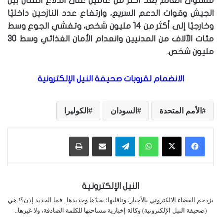
مستوى العالم بعد أكثر من عامين على اندلاع القتال بين
الجيش وقوات الدعم السريع، وارتفاع عدد النازحين داخليًا
وخارجيًا إلى أكثر من 14 مليون شخص، وتفشي الجوع وسط
مئات الآلاف من المدنيين وانعدام الأمان الغذائي وسط 30
مليون شخص.
الانضمام لقروبات صحيفة النيل الإلكترونية
الأمم المتحدة
السودان
الكوليرا
واتساب
تيلقرام
مشاركة عبر البريد
طباعة
النيل الإلكترونية
يزدحم الفضاء الالكتروني بالأخبار، وناقليها؛ بجدّها وجديدها.. فما الجديد إذن؟! هي
(صحيفة النيل الإلكترونية) وكالة إخبارية مساحتها للكلمة الصادقة، ولا غيرها..