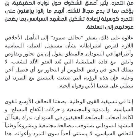
من التمرد، يثير أعمق الشكوك حول نواياه الحقيقية، بل
يؤكد، بما لا يدع مجالاً للشك، أنهم ما زالوا يراهنون على
التمرد كوسيلة لإعادة تشكيل المشهد السياسي بما يضمن
عودتهم إلى السلطة.
علاوة على ذلك، يفتقر “تحالف صمود” إلى التأهيل الأخلاقي
اللازم لفرض اشتراطاته بشأن مستقبل العملية السياسية
وأطرافها في السودان. فالمنطق يقول إن من تحاور وتفاوض
واتفق مع قادة الميليشيا، التي تُعد العدو الألد للشعب، لا
يمتلك الحق في رفض الجلوس أو التحاور مع أي فصيل آخر.
وعليه، فإن هذه الرؤية، التي صيغت بالتنسيق مع التمرد، لن
تنطلي على شعبنا الأبي وقواه الحية.
إننا في تنسيقية القوى الوطنية، بصفتنا التحالف الأوسع للقوى
السياسية والمدنية والمجتمعية و حركات الكفاح المسلح و
لكافة أصحاب المصلحة الحقيقيين في السودان، ندرك يقيناً أن
المشهد السوداني يستوجب مصالحة مجتمعية ومشروعاً وطنياً
للتعافي السياسي، لا يستثني أحداً سوى التمرد وأعوانه. هذا