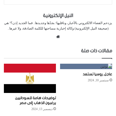
النيل الإلكترونية
يزدحم الفضاء الالكتروني بالأخبار، وناقليها؛ بجدّها وجديدها.. فما الجديد إذن؟! هي
(صحيفة النيل الإلكترونية) وكالة إخبارية مساحتها للكلمة الصادقة، ولا غيرها..
موقع
الويب
مقالات ذات صلة
عاجل..روسيا تستعد
سبتمبر 10, 2024
توضيحات هامة للسودانيين
يرغبون الذهاب إلى مصر
ديسمبر 13, 2024