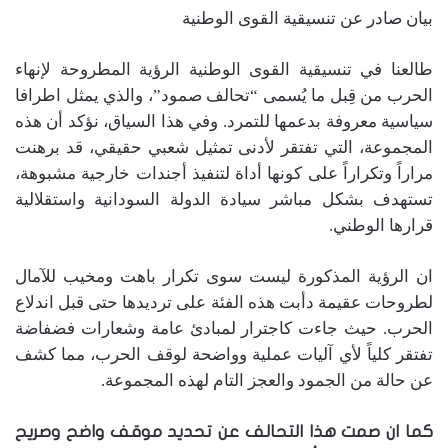
بيان صادر عن تنسيقية القوى الوطنية
طالعنا في تنسيقية القوى الوطنية الرؤية المطروحة لإنهاء
الحرب من قِبل ما يُسمى “تحالف صمود”، والذي يمثل اطرافا
سياسية معروفة بدعمها للتمرد. وفي هذا السياق، نؤكد أن هذه
المجموعة، التي تفتقر لأدنى تمثيل شعبي حقيقي، قد برهنت
مراراً وتكراراً على كونها أداة لتنفيذ أجندات خارجية مشبوهة،
تستهدف بشكل مباشر سيادة الدولة السودانية واستقلالية
قرارها الوطني.
ان الرؤية المذكورة ليست سوى تكرار باهت ومخيب للآمال
لطروحات عقيمة دأبت هذه الفئة على ترديدها حتى قبل اندلاع
الحرب. حيث جاءت كاجترار لمبادئ عامة وشعارات فضفاضة
تفتقر كلياً لأي آليات عملية وواضحة لوقف الحرب، مما كشف
عن حالة من الجمود والعجز التام لهذه المجموعة.
كما ان صمت هذا التحالف عن تحديد موقف واضح وصريح