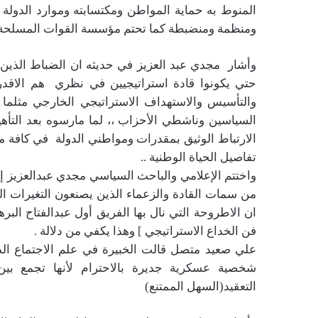
المنوط به حماية المواطن ومكتسابته وموارد الدولة 
ومنظمة ومنضبطة كما تحتم مؤسسة القوات المسلحة 
وأشار مجدي عبد العزيز في حديثه ان الضباط الذين ي
حتي يكونوا قادة استراتيجيين في نظري هم الاقدر
والتأسيس والاستهداف الاستراتيجي الخارجي مثلما 
السياسين وناشطي الأحزاب ،، لما مارسوه بعد التأه
الارتباط الوثيق بمقدرات ومواطني الدولة في كافة م
تفاصيل الحياة الوطنية ..
واختتم الإعلامي والباحث السياسي مجدي عبدالعزيز 
من سمات القادة والزعماء الذين يصنعون التغيرات ال
ان الاطروحة التي نال بها الفريق أول عبدالفتاح البر
فن الخداع الاستراتيجي ] وهذا يكفي من دلالة .
علي صعيد متصل قالت الخبيرة في علم الاجتماع الدك
شخصية عسكرية جديرة بالاحترام لأنها تجمع بي
التعقيد(السهل الممتنع)