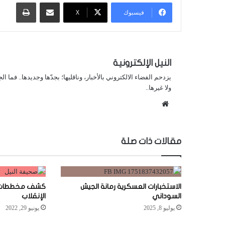
مشاركة عبر البريد
طباعة
فيسبوك
X
النيل الإلكترونية
يزدحم الفضاء الالكتروني بالأخبار، وناقليها؛ بجدّها وجديدها.. فما ا
ولا غيرها..
موقع
الويب
مقالات ذات صلة
الاستخبارات العسكرية رمانة الجيش
السوداني
الإنقلاب
يوليو 8, 2025
يونيو 29, 2022