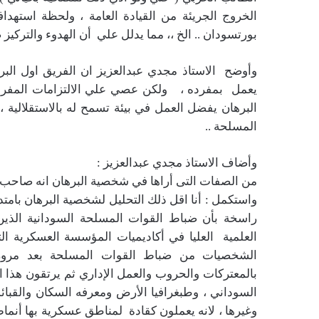
الخروج الجريئة من القيادة العامة ، ولحظة است
بورتسودان .. الخ ،، مما يدلل علي أن الهدوء والتركي
وأوضح الاستاذ مجدي عبدالعزيز ان الفريق اول البر
يعمل بمفرده ، ولكن عصي علي الالتزامات المفرو
البرهان يفضل العمل في بيئة تسمح له بالاستقلالية 
المسلحة ..
وأضاف الاستاذ مجدي عبدالعزيز :
من الصفات التى أراها في شخصية البرهان انه صاحب
واستكمل : أنا اقل ذلك التحليل لشخصية البرهان بامت
راسخة بأن ضباط القوات المسلحة السودانية الذين 
العلمية العليا في أكاديميات المؤسسة العسكرية الت
الشخصيات من ضباط القوات المسلحة بعد مروره
بالمعتركات والحروب والعمل الإداري ثم يرتقون هذا 
السوداني ، وطبغرافيا الأرض ومعرفه السكان والقبائل 
وغيرها ، لانه يعملون كقادة لمناطق عسكرية بها أنم