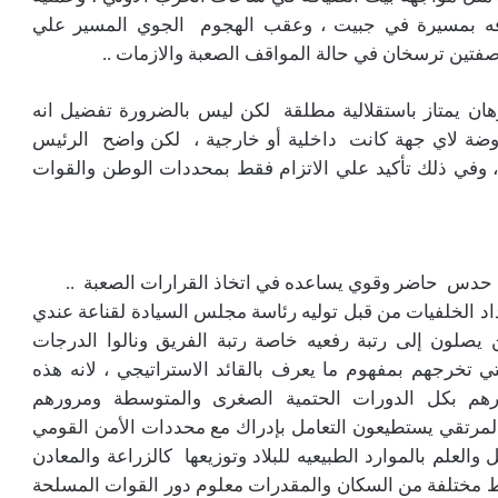
هدافه بمسيرة في جبيت ، وعقب الهجوم الجوي المسير علي
ز صفتين ترسخان في حالة المواقف الصعبة والازمات ..
هان يمتاز باستقلالية مطلقة لكن ليس بالضرورة تفضيل انه
ضة لاي جهة كانت داخلية أو خارجية ، لكن واضح الرئيس
،، وفي ذلك تأكيد علي الاتزام فقط بمحددات الوطن والقوات
 حدس حاضر وقوي يساعده في اتخاذ القرارات الصعبة ..
داد الخلفيات من قبل توليه رئاسة مجلس السيادة لقناعة عندي
يصلون إلى رتبة رفعيه خاصة رتبة الفريق ونالوا الدرجات
ي تخرجهم بمفهوم ما يعرف بالقائد الاستراتيجي ، لانه هذه
م بكل الدورات الحتمية الصغرى والمتوسطة ومرورهم
المرتقي يستطيعون التعامل بإدراك مع محددات الأمن القومي
والعلم بالموارد الطبيعيه للبلاد وتوزيعها كالزراعة والمعادن
اط مختلفة من السكان والمقدرات معلوم دور القوات المسلحة