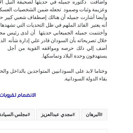
وأضافت دكتوره جميله في حديثها لصحيفة النيل الإل
وعزيمة وثبات وصمود تجعله ضمن الشخصيات العسكرية 
وأيضا أشارت جميله أن هنالك إصطفاف شعبي كبير حوله 
أنه يعتبر القائد الملهم في ظل التحديات التي تشهدها ال
وأختتمت جميله الجميعابي حديثها أن لدى رئيس مج
خلال تصريحاته بأن السودان قادر علي إدارة شأنه الد
أضف إلي ذلك حرصه ومواقفه القوية من أجل المح
يستهدفون وحدة البلاد وتماسكها.
وختاما لابد على السودانيين المتواجدين بالداخل وال
بقاء الدولة السودانية.
الانضمام لقروبات 
البرهان
مجدي عبدالعزيز
مجلس-السيادة -