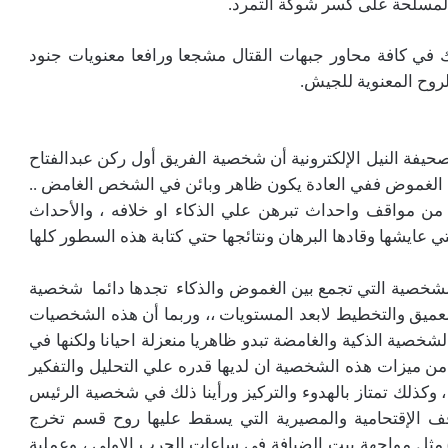
 المسلحة على كسر شوكة التمرد.
 في كافة محاور جبهات القتال مشجعا ورافعا معنويات جنود
لروح المعنوية للجيش.
يفة النيل الإلكترونية أن شخصية الفريق أول ركن عبدالفتاح
ما الغموض ففي العادة يكون ظاهر وبائن في الشخص الغامض ..
 من مواقف واحداث تبرهن علي الذكاء او خلافه ، والأحداث
 عايشها وقادها البرهان ونتائجها حتي كتابة هذه السطور كلها
الشخصية التي تجمع بين الغموض والذكاء تجدها دائما شخصية
عميق والتخطيط لابعد المستويات ،، وربما أن هذه الشخصيات
شخصية الذكية والغامضة تبدو ظاهريا منعزلة احيانا ولكنها في
ضا من ميزات هذه الشخصية ان لديها قدره علي التحليل والتفكير
وكذلك تمتاز بالهدوء والتركيز ورأينا ذلك في شخصية الرئيس
ف الإقتحامية والمصيرية التي يسقط عليها روح قسم تخرج
 مثل مواجهة بيت الضيافة في ساعات الحرب الاولي ، وعملية