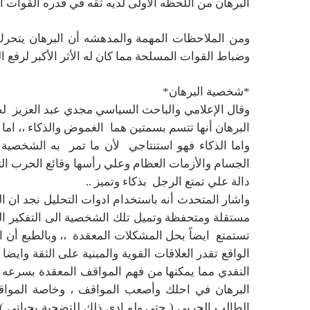
البرهان من اللحظه الأولى لديه ثقه في قدره القوات
ومن الملاحظات المهمة والمدهشه أن البرهان يتحرك
وضباط القوات المسلحة مما كان له الأثر الأكبر لرفع ا
*شخصية البرهان*
وقال الإعلامي والباحث السياسي مجدي عبد العزيز لصح
البرهان أنها تتسم بسمتين هما الغموض والذكاء ،، ا
واما الذكاء فهو استنتاجي لأن ما تمر به الشخصية
الجسام والأزمات العظام وعلي رأسها وقائع الحرب التي
دالة علي تمتع الرجل بذكاء وتميز ..
واشار المتحدث أنه باستخدام ادوات التحليل نجد ان 
مستقلة ومتحفظة وتميل تلك الشخصية الى التفكير ال
تستمتع ايضاً بحل المشكلات المعقدة ،، وبالطبع أن ال
الواقع تقدر العلاقات القوية والمبنية على الثقة واي
النقدي مما يمكنها من فهم المواقف المعقدة بسرعه ، 
البرهان في احلك وأصعب المواقف ، وخاصة المواق
الطالب الحربي ( حتي ولو ادي ذلك للتضحية بحياتي )