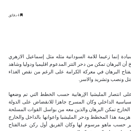
4 دقائق
دة إنما زعيما للامة السودانية مثله مثل إسماعيل الازهري
ن البرهان تمكن من دحر التتر المدعوم اقليميا ودوليا وشاهد
فتاح البرهان في معركة الكرامة على الرغم من نقص الغذاء
قتل ونصب وتشريد والاسر.
لى انتصار المليشيا الإرهابية حسب الخطط التي تم وضعها
لسياسية الداخلي وكان المسرح جاهزا للانقضاض على الدولة
الخارج تمكن البرهان والذين معه من بواسل القوات المسلحة
زيمة هذا المخطط ودحر المليشيا واعوانها بالداخل والخارج
ير حسب ماهو مرسوم لها وكان الفريق أول ركن عبدالفتاح