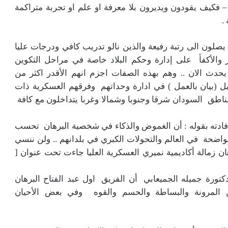
– فكيف يقودون ويديرون بلا معرفة او علم او تجربة متراكمة
.
صلون الى رتبة رفيعة والذين نالو تدريب كافي ودرجات عليا
 والأكفأ على إدارة وحكم البلاد خاصة في مراحل التكوين
يحدث الان .. وهم بهذه الصفات اجزم انهم الأقدر اكثر من
يل (بيان بالعمل ) في ادارة وحداتهم وفرقهم العسكرية ذات
ناطق السودان شرقا وجنوبا وشمالا وغربا يتداخلون مع كافة
إفادته بقوله : أن الغموض والذكاء في شخصية البرهان تحسب
واضحة في العالم والتحولات الكبري في بلدانهم .. ولن ننسي
هان زمالة أكاديمية نميري العسكرية العليا جاءت تحت عنوان [
تورة جميله الجميعابي أن الفريق اول عبد الفتاح البرهان
ن المرونة والبساطة والحسم والقوه وفي بعض الأحيان