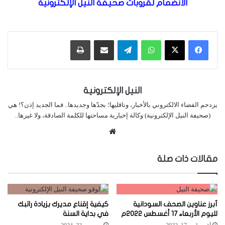
الانضمام لقروبات صحيفة النيل الإلكترونية
واتساب
تيلقرام
مشاركة عبر البريد
طباعة
النيل الإلكترونية
يزدحم الفضاء الالكتروني بالأخبار، وناقليها؛ بجدّها وجديدها.. فما الجديد إذن؟! هي
(صحيفة النيل الإلكترونية) وكالة إخبارية مساحتها للكلمة الصادقة، ولا غيرها..
موقع
الويب
مقالات ذات صلة
آبرز عناوين الصحف السودانية
كيفية إقناع مديرك بزيادة راتبك
لليوم الأربعاء 17 أغسطس 2022م
في بداية السنة