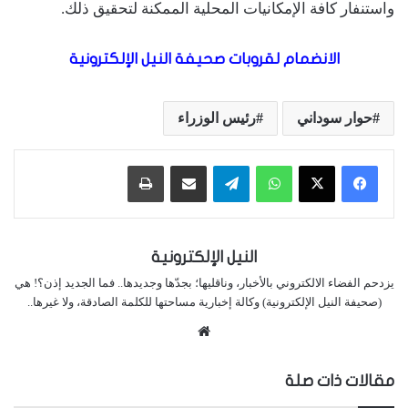
واستنفار كافة الإمكانيات المحلية الممكنة لتحقيق ذلك.
الانضمام لقروبات صحيفة النيل الإلكترونية
حوار سوداني
رئيس الوزراء
واتساب
تيلقرام
مشاركة عبر البريد
طباعة
النيل الإلكترونية
يزدحم الفضاء الالكتروني بالأخبار، وناقليها؛ بجدّها وجديدها.. فما الجديد إذن؟! هي
(صحيفة النيل الإلكترونية) وكالة إخبارية مساحتها للكلمة الصادقة، ولا غيرها..
موقع
الويب
مقالات ذات صلة