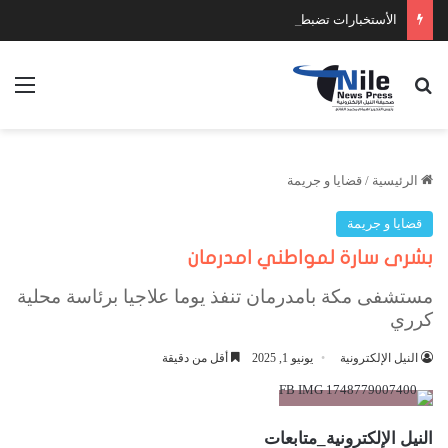
الأستخبارات تضبط عدد كبير من السلاح والمخدرات
بحث عن
الق
الرئيسية
/
قضايا و جريمة
قضايا و جريمة
بشرى سارة لمواطني امدرمان
مستشفى مكة بامدرمان تنفذ يوما علاجيا برئاسة محلية
كرري
النيل الإلكترونية
يونيو 1, 2025
أقل من دقيقة
النيل الإلكترونية_متابعات