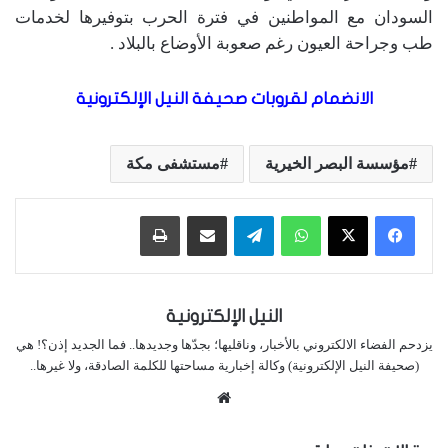
السودان مع المواطنين في فترة الحرب بتوفيرها لخدمات
طب وجراحة العيون رغم صعوبة الأوضاع بالبلاد .
الانضمام لقروبات صحيفة النيل الإلكترونية
مؤسسة البصر الخيرية
مستشفى مكة
واتساب
تيلقرام
مشاركة عبر البريد
طباعة
النيل الإلكترونية
يزدحم الفضاء الالكتروني بالأخبار، وناقليها؛ بجدّها وجديدها.. فما الجديد إذن؟! هي
(صحيفة النيل الإلكترونية) وكالة إخبارية مساحتها للكلمة الصادقة، ولا غيرها..
موقع
الويب