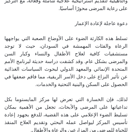
والتأهيلية لتقديم استراتيجية علاجية شاملة وفعالة، مع التركيز
على رعاية المرضى محورًا أساسيًا.
دعوة عاجلة لإعادة الإعمار
تسلط هذه الكارثة الضوء على الأوضاع الصعبة التي يواجهها
الرعاة والفئات المهمشة في السودان، حيث لا توجد
مستشفيات كافية لعلاج الأطفال والنساء وكبار السن
والمرضى بشكل عام. وقد كشفت دراسة حديثة لبرنامج الأمم
المتحدة الإنمائي والمعهد الدولي لبحوث السياسات الغذائية
عن تأثير النزاع على دخل الأسر الريفية، مما فاقم ضعفها في
الحصول على السكن والبنية التحتية والخدمات.
لذلك، فإن الخسارة التي تعرض لها مركز المايستوما بكل
تداعياتها على المرضى والأبحاث، تجعل من الأهمية بمكان
تسليط الضوء الإعلامي على هذه القضية، للدفع بجهود إعادة
تأسيس المركز ليواصل عمله البحثي وتقديم العلاج المنقذ
للحياة للمرضى من المزارعين والرعاة والأطفال.