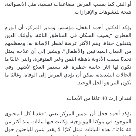
أو البتر. كما يسبب المرض مضاعفات نفسية، مثل الانطوائية،
نتيجة للتشوهات والإفرازات.
يؤكد الدكتور أحمد الفحل، مؤسس ومدير المركز، أن الورم
الفطري “يصيب السكان في المناطق النائئة، وأولئك الذين
يتنقلون حفاة، وهم الأكثر عرضة لخطر الإصابة به، ومعظمهم
من العمال الميدانيين والأطفال”. ويشير إلى أن علاجه يمثل
تحديًا بسبب الأدوية باهظة الثمن وغير المتوفرة، والتي غالبًا ما
تكون لها آثار جانبية خطيرة. قد يستمر العلاج لأشهر، وفي
الحالات الشديدة، يمكن أن يؤدي المرض إلى الوفاة، وغالبًا ما
يكون البتر هو الحل الوحيد.
فقدان إرث 40 عامًا من الأبحاث
يؤكد أحمد فحل أن تدمير المركز يعني “فقدنا كل المحتوى
الموجود في بنوكنا البيولوجية، وكانت فيها بيانات منذ أكثر من
40 عامًا”. هذه البيانات تمثل كنزًا لا يقدر بثمن للباحثين حول