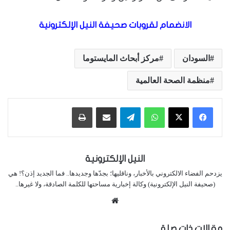
الانضمام لقروبات صحيفة النيل الإلكترونية
السودان
مركز أبحاث المايستوما
منظمة الصحة العالمية
واتساب
تيلقرام
مشاركة عبر البريد
طباعة
النيل الإلكترونية
يزدحم الفضاء الالكتروني بالأخبار، وناقليها؛ بجدّها وجديدها.. فما الجديد إذن؟! هي
(صحيفة النيل الإلكترونية) وكالة إخبارية مساحتها للكلمة الصادقة، ولا غيرها..
موقع
الويب
مقالات ذات صلة