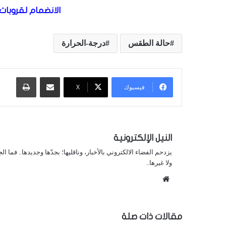
الانضمام لقروبات 
حالة الطقس
درجة-الحرارة
مشاركة عبر البريد
طباعة
فيسبوك
X
النيل الإلكترونية
يزدحم الفضاء الالكتروني بالأخبار، وناقليها؛ بجدّها وجديدها.. فما ا
ولا غيرها..
موقع
الويب
مقالات ذات صلة