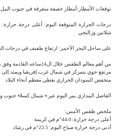
توقعات الأمطار:أمطار خفيفة متفرقة في جنوب النيل
شلاتين وزالنجي
على ساحل البحر الأحمر: ارتفاع طفيف في درجات ال
من أهم معالم الطقس خلال ال24ساعه القادمة وفق ما جاء فى نشرة الهيئة اليوم :
مرتفع جوي يتمركز في شمال غرب إفريقيا ويمتد إلى ش
منخفض السودان الحراري يغطي معظم أنحاء البلاد
الفاصل المداري يمر اليوم عبر:▪️ شمال كسلا▪️ جنوب و
ملخص طقس الأمس:
أعلى درجة حرارة: 44.0°م في كريمة
أدنى درجة حرارة صباح اليوم: 22.5°م في رشاد