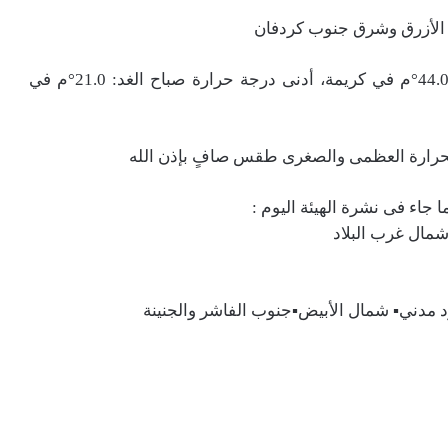
 الأزرق وشرق جنوب كردفان
درجات الحرارة المتوقعة اليوم: أعلى درجة حرارة: 44.0°م في كريمة، أدنى درجة حرارة صباح الغد: 21.0°م في
حرارة العظمى والصغرى طقس صافٍ بإذن الله
مال غرب البلاد
د مدني▪️ شمال الأبيض▪️جنوب الفاشر والجنينة