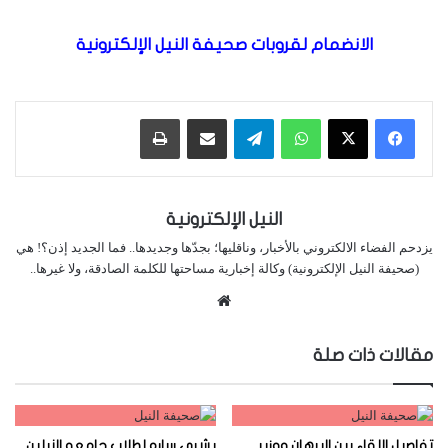
الانضمام لقروبات صحيفة النيل الإلكترونية
واتساب
تيلقرام
مشاركة عبر البريد
طباعة
النيل الإلكترونية
يزدحم الفضاء الالكتروني بالأخبار، وناقليها؛ بجدّها وجديدها.. فما الجديد إذن؟! هي
(صحيفة النيل الإلكترونية) وكالة إخبارية مساحتها للكلمة الصادقة، ولا غيرها..
موقع
الويب
مقالات ذات صلة
تفاصيل اللقاء بين البرهان ووزير
بشرى ساره لطلاب جامعه النيلين