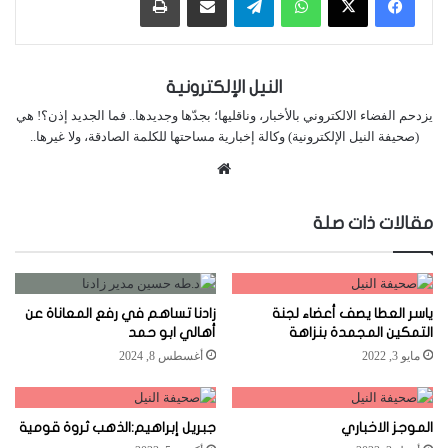
النيل الإلكترونية
يزدحم الفضاء الالكتروني بالأخبار، وناقليها؛ بجدّها وجديدها.. فما الجديد إذن؟! هي
(صحيفة النيل الإلكترونية) وكالة إخبارية مساحتها للكلمة الصادقة، ولا غيرها..
موقع
الويب
مقالات ذات صلة
ياسر العطا يصف أعضاء لجنة
زادنا تساهم في رفع المعاناة عن
التمكين المجمدة بنزاهة
أهالي ابو حمد
مايو 3, 2022
أغسطس 8, 2024
الموجز الاخباري
جبريل إبراهيم:الذهب ثروة قومية