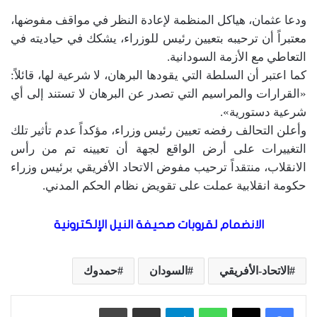
ودعا عثمان، هياكل المنظمة لإعادة النظر في مواقف مفوضها،
معتبراً أن ترحيبه بتعيين رئيس للوزراء، يشكك في حياديته في
التعاطي مع الأزمة السودانية.
كما اعتبر أن السلطة التي يقودها البرهان، لا شرعية لها، قائلاً:
«القرارات والمراسيم التي تصدر عن البرهان لا تستند إلى أي
شرعية دستورية».
وأعلن التحالف رفضه تعيين رئيس وزراء، مؤكداً عدم تأثير تلك
التغييرات على أرض الواقع لجهة أن تعيينه تم من رأس
الانقلاب، منتقداً ترحيب مفوض الاتحاد الأفريقي برئيس وزراء
حكومة انقلابية عملت على تقويض نظام الحكم المدني.
الانضمام لقروبات صحيفة النيل الإلكترونية
الاتحاد-الأفريقي
السودان
حمدوك
واتساب
تيلقرام
مشاركة عبر البريد
طباعة