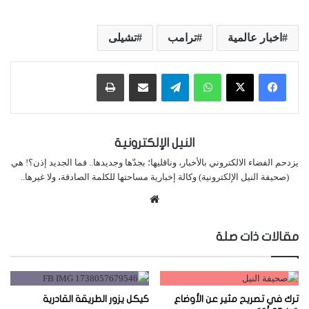
اخبار عالمية
ترامب
تشيلى
واتساب
تيلقرام
مشاركة عبر البريد
طباعة
النيل الإلكترونية
يزدحم الفضاء الالكتروني بالأخبار، وناقليها؛ بجدّها وجديدها.. فما الجديد إذن؟! هي
(صحيفة النيل الإلكترونية) وكالة إخبارية مساحتها للكلمة الصادقة، ولا غيرها..
موقع
الويب
مقالات ذات صلة
ترك في تصريح مثير عن الأوضاع
كيكل يزور الطريقة القادرية