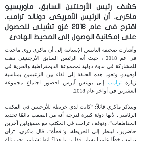
كشف رئيس الأرجنتين السابق، ماوريسيو
ماكرى، أن الرئيس الأمريكى دونالد ترامب،
اقترح فى عام 2018 غزو تشيلى للحصول
على إمكانية الوصول إلى المحيط الهادئ.
وأشارت صحيفة الباييس الإسبانية إلى أن ماكرى روى ماحدث
فى عم 2018 ، حيث أنه الرئيس السابق الأرجنتيني ذهب
للمشاركة في ندوة دولية لمجموعة الديمقراطية والحرية في
أوفييدو. وتعود هذه الحلقة إلى لقاء بين الزعيمين بمناسبة
زيارة
ترامب
إلى بوينس آيرس لحضور اجتماع مجموعة
العشرين في أواخر عام 2018.
ويتذكر ماكري قائلاً: “كانت لدي خريطة للأرجنتين في المكتب
الرئاسي، لأنها دولة كبيرة لدرجة أنه من الصعب دائمًا تحديد
المقاطعات”. وتوقف ترامب في المكتب مع مسؤولين آخرين
حاضرين، لينظر إلى الخريطة، و”فجأة”، قال ماكري، “رأى
ترامب خطًا على اليسار، فقال: ما هذا؟ إنها تشيلي. وفي تلك