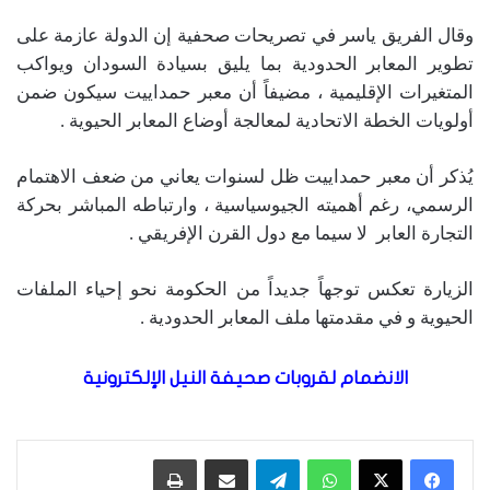
وقال الفريق ياسر في تصريحات صحفية إن الدولة عازمة على
تطوير المعابر الحدودية بما يليق بسيادة السودان ويواكب
المتغيرات الإقليمية ، مضيفاً أن معبر حمداييت سيكون ضمن
أولويات الخطة الاتحادية لمعالجة أوضاع المعابر الحيوية .
يُذكر أن معبر حمداييت ظل لسنوات يعاني من ضعف الاهتمام
الرسمي، رغم أهميته الجيوسياسية ، وارتباطه المباشر بحركة
التجارة العابر لا سيما مع دول القرن الإفريقي .
الزيارة تعكس توجهاً جديداً من الحكومة نحو إحياء الملفات
الحيوية و في مقدمتها ملف المعابر الحدودية .
الانضمام لقروبات صحيفة النيل الإلكترونية
واتساب
تيلقرام
مشاركة عبر البريد
طباعة