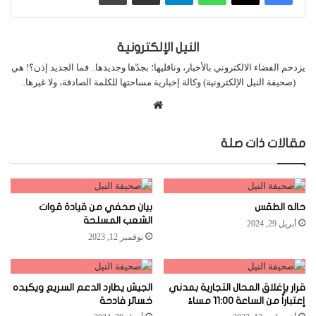
النيل الإلكترونية
يزدحم الفضاء الالكتروني بالأخبار، وناقليها؛ بجدّها وجديدها.. فما الجديد إذن؟! هي
(صحيفة النيل الإلكترونية) وكالة إخبارية مساحتها للكلمة الصادقة، ولا غيرها..
موقع
الويب
مقالات ذات صلة
حاله الطقس
بيان صحفي من قيادة قوات
الشعب المسلحة
أبريل 29, 2024
نوفمبر 12, 2023
قرار بإغلاق المحال التجارية بمدني
الجيش يطارد الدعم السريع ويكبده
إعتباراً من الساعة 11:00 مساءً
خسائر فادحة