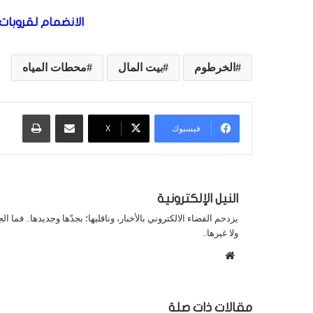
الانضمام لقروبات 
الخرطوم
بيت المال
محطات المياه
مشاركة عبر البريد
طباعة
فيسبوك
X
النيل الإلكترونية
يزدحم الفضاء الالكتروني بالأخبار، وناقليها؛ بجدّها وجديدها.. فما ا
ولا غيرها..
موقع
الويب
مقالات ذات صلة