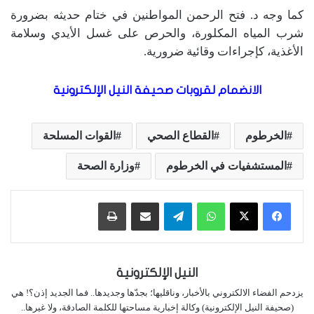
كما وجه د. فتح الرحمن المواطنين في ختام حديثه بضرورة
شرب المياه المكلورة، والحرص على غسل الأيدي وسلامة
الأغذية، كإجراءات وقائية ضرورية.
الانضمام لقروبات صحيفة النيل الإلكترونية
الخرطوم
القطاع الصحي
القوات المسلحة
المستشفيات في الخرطوم
وزارة الصحة
واتساب
تيلقرام
مشاركة عبر البريد
طباعة
النيل الإلكترونية
يزدحم الفضاء الالكتروني بالأخبار، وناقليها؛ بجدّها وجديدها.. فما الجديد إذن؟! هي
(صحيفة النيل الإلكترونية) وكالة إخبارية مساحتها للكلمة الصادقة، ولا غيرها..