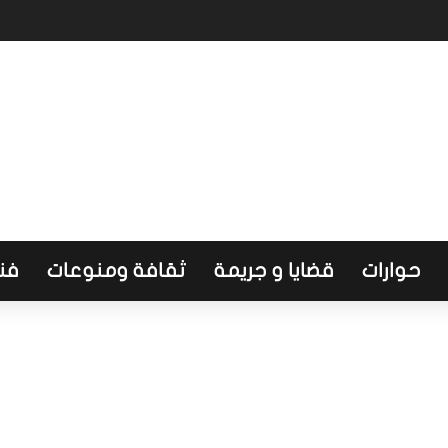
طاع الصحي وتضع أولويات المرحلة المقبلة
حوارات
قضايا و جريمة
ثقافة ومنوعات
فن