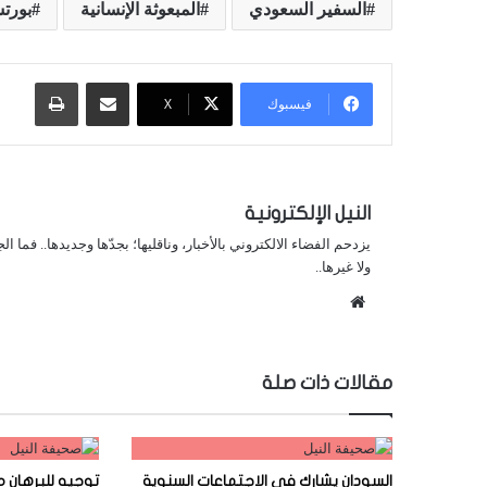
السفير السعودي
المبعوثة الإنسانية
بورت
مشاركة عبر البريد
طباعة
فيسبوك
X
النيل الإلكترونية
يزدحم الفضاء الالكتروني بالأخبار، وناقليها؛ بجدّها وجديدها.. فما ا
ولا غيرها..
موقع
الويب
مقالات ذات صلة
السودان يشارك في الاجتماعات السنوية
توجيه للبرهان م