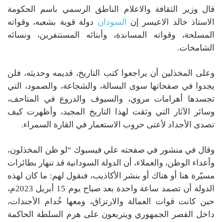
قال وزير الثقافة والاعلام الناطق الرسمي باسم الحكومة
الاستاذ خالد الاعيسر إن
السودان
دولة قوية بشعبه، وقواته
المسلحة، وقواته المساندة، وأبنائه المستنفرين، ونسائه
الشامخات.
‏وعلى المخذلين أن يراجعوا كتب التاريخ، قديمه وحديثه، فلن
يجدوا في صفحاتها سوى البسالة، والشجاعة، والصمود، التي
تجسدها أهرامات مروي، والسيوف والدروع في المتاحف،
وسائر الآثار التي وثقت لهذا التاريخ المجيد، وأظهرت كيف
تصدى الأجداد لأعتى حروب الاستعمار في القارة السمراء.‏
وقال في منشور في صفحته علي فيسبوك “لو ظن المخذلون،
وأعداء الوطن، والعملاء، أن الدولة السودانية قد تنهار بطائرات
مسيّرة هنا أو هناك أو بنشر الأكاذيب، فنقول لهم: ما كان لهذه
الدولة أن تصمد ساعة واحدة بعد صباح يوم 15 أبريل 2023م،
حين كانت قوات العمالة والارتزاق، ومعها خُدام الأجندات،
داخل القصر الجمهوري ويتربعون على هرم السلطة الحاكمة