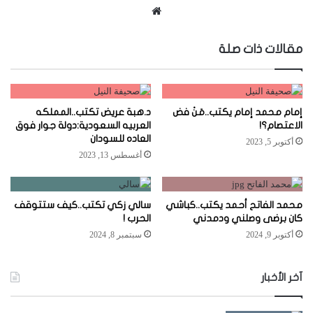
موقع
الويب
مقالات ذات صلة
إمام محمد إمام يكتب..مَنْ فض
د.هبة عريض تكتب..المملكه
الاعتصام؟!
العربيه السعودية:دولة جوار فوق
العاده للسودان
أكتوبر 5, 2023
أغسطس 13, 2023
محمد الفاتح أحمد يكتب..كباشي
سالي زكي تكتب..كيف ستتوقف
كان برضى وصلني ودمدني
الحرب !
أكتوبر 9, 2024
سبتمبر 8, 2024
آخر الأخبار