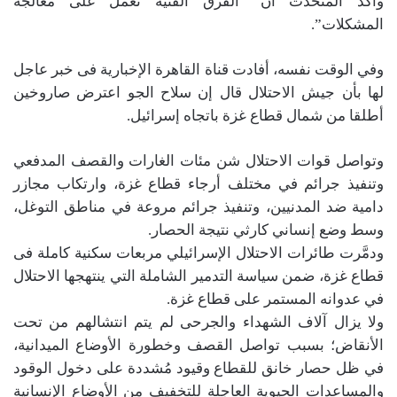
وأكد المتحدث أن “الفرق الفنية تعمل على معالجة
المشكلات”.
وفي الوقت نفسه، أفادت قناة القاهرة الإخبارية فى خبر عاجل
لها بأن جيش الاحتلال قال إن سلاح الجو اعترض صاروخين
أطلقا من شمال قطاع غزة باتجاه إسرائيل.
وتواصل قوات الاحتلال شن مئات الغارات والقصف المدفعي
وتنفيذ جرائم في مختلف أرجاء قطاع غزة، وارتكاب مجازر
دامية ضد المدنيين، وتنفيذ جرائم مروعة في مناطق التوغل،
وسط وضع إنساني كارثي نتيجة الحصار.
ودمَّرت طائرات الاحتلال الإسرائيلي مربعات سكنية كاملة فى
قطاع غزة، ضمن سياسة التدمير الشاملة التي ينتهجها الاحتلال
في عدوانه المستمر على قطاع غزة.
ولا يزال آلاف الشهداء والجرحى لم يتم انتشالهم من تحت
الأنقاض؛ بسبب تواصل القصف وخطورة الأوضاع الميدانية،
في ظل حصار خانق للقطاع وقيود مُشددة على دخول الوقود
والمساعدات الحيوية العاجلة للتخفيف من الأوضاع الإنسانية