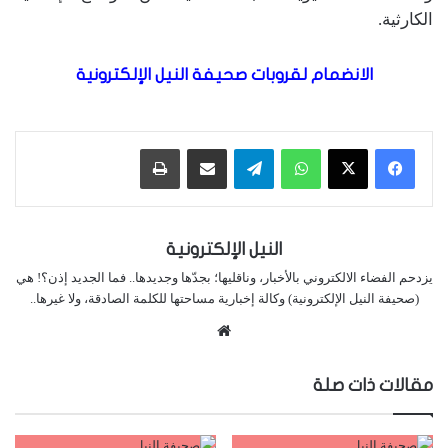
الكارثية.
الانضمام لقروبات صحيفة النيل الإلكترونية
واتساب
تيلقرام
مشاركة عبر البريد
طباعة
النيل الإلكترونية
يزدحم الفضاء الالكتروني بالأخبار، وناقليها؛ بجدّها وجديدها.. فما الجديد إذن؟! هي
(صحيفة النيل الإلكترونية) وكالة إخبارية مساحتها للكلمة الصادقة، ولا غيرها..
موقع
الويب
مقالات ذات صلة