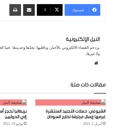
مشاركة عبر البريد
طباعة
فيسبوك
X
النيل الإلكترونية
يزدحم الفضاء الالكتروني بالأخبار، وناقليها؛ بجدّها وجديدها.. فما ا
ولا غيرها..
موقع
الويب
مقالات ذات صلة
الشيوعي: حملات التجنيد المنتشرة
بريطانيا تحجز أ
غرضها إرسال مرتزقة لخارج السودان
إلي الحوثيين
أبريل 1, 2023
يوليو 10, 2022