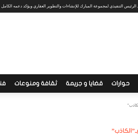
لرئيس التنفيذي لمجموعة المبارك للإنشاءات والتطوير العقاري ويؤكد دعمه الكامل
حوارات
قضايا و جريمة
ثقافة ومنوعات
فن
لكاذب”
ـ”الكاذب”