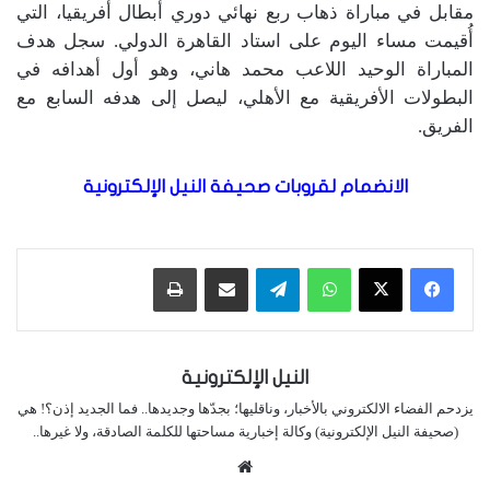
مقابل في مباراة ذهاب ربع نهائي دوري أبطال أفريقيا، التي
أُقيمت مساء اليوم على استاد القاهرة الدولي. سجل هدف
المباراة الوحيد اللاعب محمد هاني، وهو أول أهدافه في
البطولات الأفريقية مع الأهلي، ليصل إلى هدفه السابع مع
الفريق.
الانضمام لقروبات صحيفة النيل الإلكترونية
واتساب
تيلقرام
مشاركة عبر البريد
طباعة
النيل الإلكترونية
يزدحم الفضاء الالكتروني بالأخبار، وناقليها؛ بجدّها وجديدها.. فما الجديد إذن؟! هي
(صحيفة النيل الإلكترونية) وكالة إخبارية مساحتها للكلمة الصادقة، ولا غيرها..
موقع