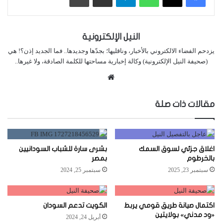
النيل الإلكترونية
يزدحم الفضاء الالكتروني بالأخبار، وناقليها؛ بجدّها وجديدها.. فما الجديد إذن؟! هي
(صحيفة النيل الإلكترونية) وكالة إخبارية مساحتها للكلمة الصادقة، ولا غيرها..
موقع
الويب
مقالات ذات صلة
اغلاق جزئي لسوق السمك
بشرى سارة للشباب السودانيين
بالخرطوم
بمصر
سبتمبر 23, 2025
سبتمبر 25, 2024
اكتمال صيانة طريق قومي يربط
الكويت تدعم السودان
«ود مدني» بولايتين
أبريل 24, 2024