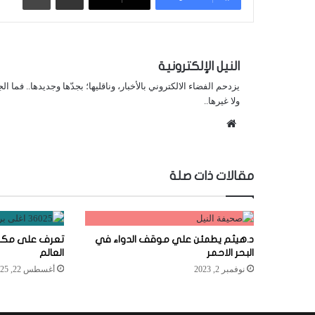
النيل الإلكترونية
يزدحم الفضاء الالكتروني بالأخبار، وناقليها؛ بجدّها وجديدها.. فما ا
ولا غيرها..
موقع
الويب
مقالات ذات صلة
د.هيثم يطمئن علي موقف الدواء في
تعرف على مكون
البحر الاحمر
العالم
نوفمبر 2, 2023
أغسطس 22, 2025