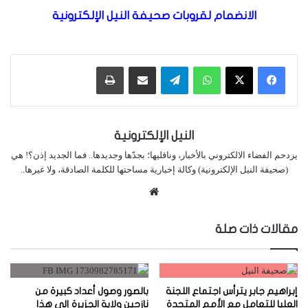
الانضمام لقروبات صحيفة النيل الإلكترونية
واتساب
تيلقرام
مشاركة عبر البريد
طباعة
النيل الإلكترونية
يزدحم الفضاء الالكتروني بالأخبار، وناقليها؛ بجدّها وجديدها.. فما الجديد إذن؟! هي
(صحيفة النيل الإلكترونية) وكالة إخبارية مساحتها للكلمة الصادقة، ولا غيرها..
موقع
الويب
مقالات ذات صلة
إبراهيم جابر يترأس اجتماع اللجنة
بالصور وصول أعداد كبيرة من
العليا للتعامل مع الأمم المتحدة
نازحين ولاية الجزيرة إلى هذا